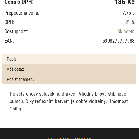
186 Kč
Cena s DPH:
Přepočtená cena:
7,75 €
DPH:
21 %
Dostupnost:
Skladem
EAN:
5908279797988
Popis
Váš dotaz
Poslat známénu
Polystyrenový splávek na dravce . Vhodný k lovu štik nebo
sumců. Díky reflexním barvám je dobře viditelný. Hmotnost
160 g.