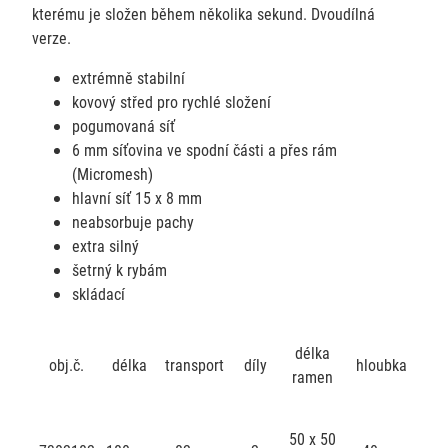
kterému je složen během několika sekund. Dvoudílná
verze.
extrémně stabilní
kovový střed pro rychlé složení
pogumovaná síť
6 mm síťovina ve spodní části a přes rám
(Micromesh)
hlavní síť 15 x 8 mm
neabsorbuje pachy
extra silný
šetrný k rybám
skládací
délka
obj.č.
délka
transport
díly
hloubka
ramen
50 x 50