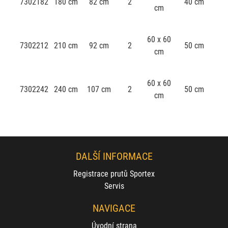
7302182
180 cm
82 cm
2
40 cm
cm
60 x 60
7302212
210 cm
92 cm
2
50 cm
cm
60 x 60
7302242
240 cm
107 cm
2
50 cm
cm
DALŠÍ INFORMACE
Registrace prutů Sportex
Servis
NAVIGACE
Úvodní strana