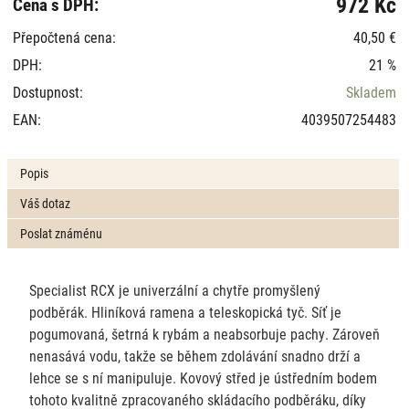
972 Kč
Cena s DPH:
Přepočtená cena:
40,50 €
DPH:
21 %
Dostupnost:
Skladem
EAN:
4039507254483
Popis
Váš dotaz
Poslat známénu
Specialist RCX je univerzální a chytře promyšlený
podběrák. Hliníková ramena a teleskopická tyč. Síť je
pogumovaná, šetrná k rybám a neabsorbuje pachy. Zároveň
nenasává vodu, takže se během zdolávání snadno drží a
lehce se s ní manipuluje. Kovový střed je ústředním bodem
tohoto kvalitně zpracovaného skládacího podběráku, díky