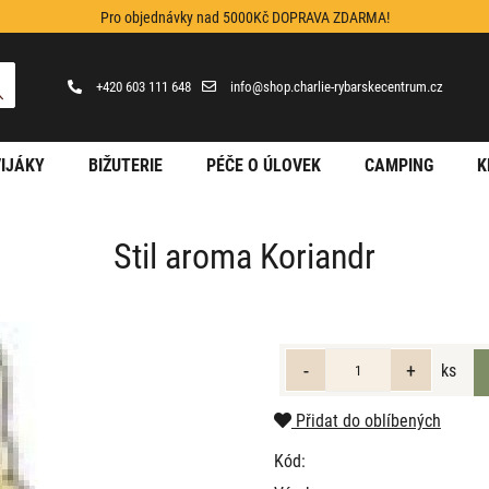
Pro objednávky nad 5000Kč DOPRAVA ZDARMA!
+420 603 111 648
info@shop.charlie-rybarskecentrum.cz
IJÁKY
BIŽUTERIE
PÉČE O ÚLOVEK
CAMPING
K
Stil aroma Koriandr
ks
Přidat do oblíbených
Kód: