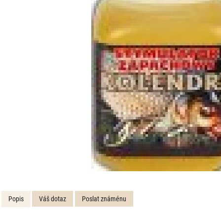
Popis
Váš dotaz
Poslat známénu