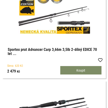
Sportex prut Advancer Carp 3,66m 3,5lb 2-dílný EDICE 70
let ...
Sleva
620
Kč
2 479
Kč