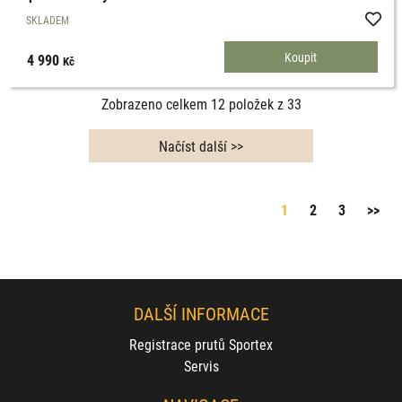
SKLADEM
4 990
Kč
Zobrazeno celkem
12
položek z
33
1
2
3
>>
DALŠÍ INFORMACE
Registrace prutů Sportex
Servis