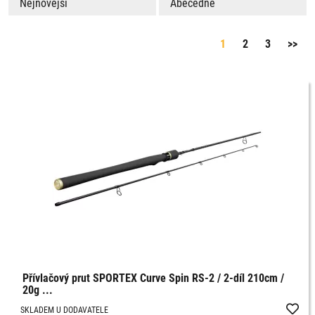
Nejnovější
Abecedně
1
2
3
>>
Přívlačový prut SPORTEX Curve Spin RS-2 / 2-díl 210cm /
20g ...
SKLADEM U DODAVATELE