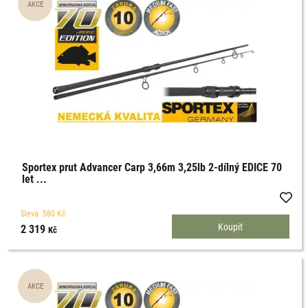
Sportex prut Advancer Carp 3,66m 3,25lb 2-dílný EDICE 70
let ...
Sleva
580
Kč
2 319
Kč