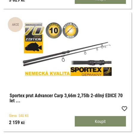
Sportex prut Advancer Carp 3,66m 2,75lb 2-dílný EDICE 70
let ...
Sleva
540
Kč
2 159
Kč