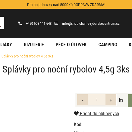
Pro objednávky nad 5000Kč DOPRAVA ZDARMA!
+420 603 111 648
info@shop.charlie-rybarskecentrum.cz
IJÁKY
BIŽUTERIE
PÉČE O ÚLOVEK
CAMPING
K
Splávky pro noční rybolov 4,5g 3ks
Splávky pro noční rybolov 4,5g 3ks
ks
Přidat do oblíbených
Kód: