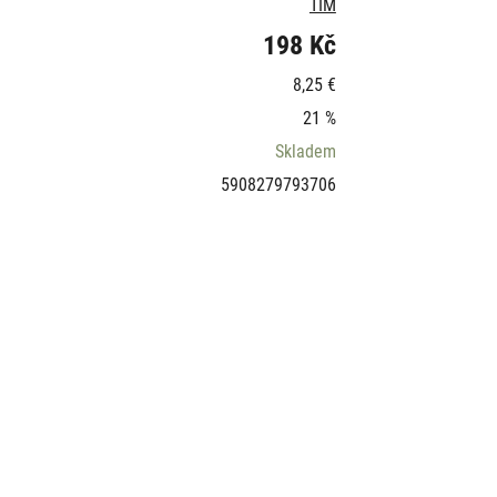
TIM
198 Kč
8,25 €
21 %
Skladem
5908279793706