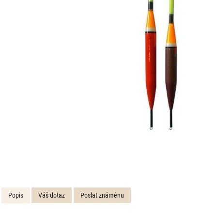
Popis
Váš dotaz
Poslat známénu