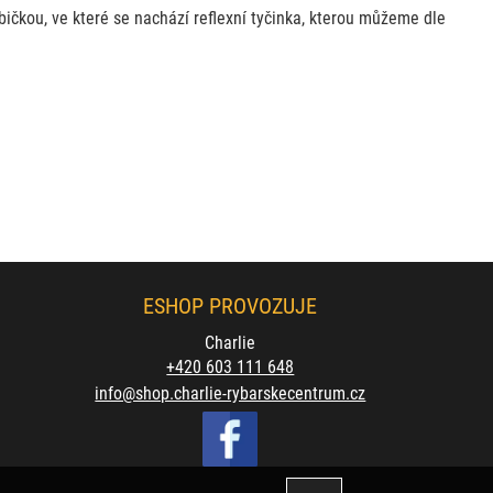
ičkou, ve které se nachází reflexní tyčinka, kterou můžeme dle
ESHOP PROVOZUJE
Charlie
+420 603 111 648
info@shop.charlie-rybarskecentrum.cz