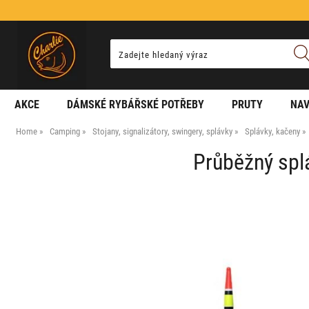
AKCE
DÁMSKÉ RYBÁŘSKÉ POTŘEBY
PRUTY
NAV
Home
Camping
Stojany, signalizátory, swingery, splávky
Splávky, kačeny
Průběžný splá