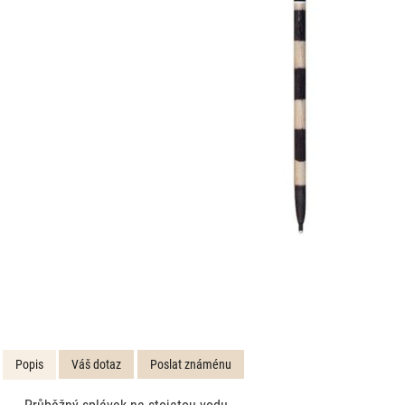
Popis
Váš dotaz
Poslat známénu
Průběžný splávek na stojatou vodu