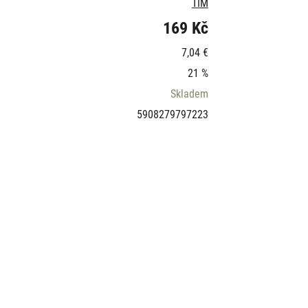
TIM
169 Kč
7,04 €
21 %
Skladem
5908279797223