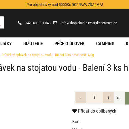
Pro objednávky nad 5000Kč DOPRAVA ZDARMA!
+420 603 111 648
info@shop.charlie-rybarskecentrum.cz
IJÁKY
BIŽUTERIE
PÉČE O ÚLOVEK
CAMPING
K
Průběžný splávek na stojatou vodu - Balení 3 ks hmotnost: 4,0g
vek na stojatou vodu - Balení 3 ks 
ks
Přidat do oblíbených
Kód: