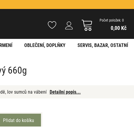
Počet položek: 0
0,00 Kč
RMENÍ
OBLEČENÍ, DOPLŇKY
SERVIS, BAZAR, OSTATNÍ
vý 660g
lodě, lov sumců na vábení
Detailní popis...