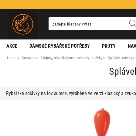
AKCE
DÁMSKÉ RYBÁŘSKÉ POTŘEBY
PRUTY
NAV
Home
Camping
Stojany, signalizátory, swingery, splávky
Splávky, kačeny
Spláve
Rybářské splávky na lov sumce, vyráběné ve verzi klasický a zvuko