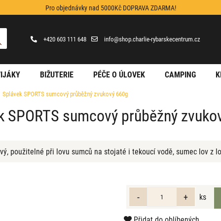
Pro objednávky nad 5000Kč DOPRAVA ZDARMA!
+420 603 111 648
info@shop.charlie-rybarskecentrum.cz
IJÁKY
BIŽUTERIE
PÉČE O ÚLOVEK
CAMPING
K
Splávek SPORTS sumcový průběžný zvukový 660g
k SPORTS sumcový průběžný zvuko
vý, použitelné při lovu sumců na stojaté i tekoucí vodě, sumec lov z 
ks
Přidat do oblíbených