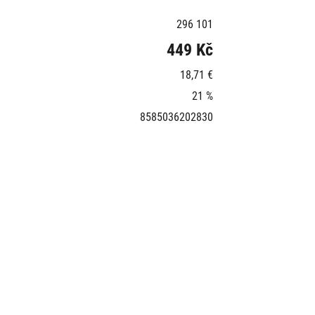
296 101
449 Kč
18,71 €
21 %
8585036202830