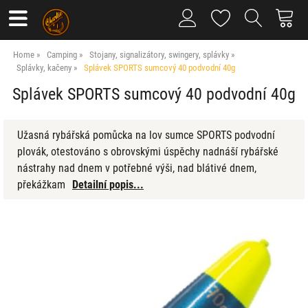
Home
Camping
Stojany, signalizátory, swingery, splávky
Splávky, kačeny
Splávek SPORTS sumcový 40 podvodní 40g
Splávek SPORTS sumcový 40 podvodní 40g
Užasná rybářská pomůcka na lov sumce SPORTS podvodní
plovák, otestováno s obrovskými úspěchy nadnáší rybářské
nástrahy nad dnem v potřebné výši, nad blátivé dnem,
překážkam
Detailní popis...