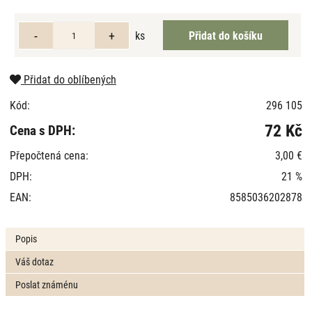
ks
Přidat do oblíbených
Kód:
296 105
72 Kč
Cena s DPH:
Přepočtená cena:
3,00 €
DPH:
21 %
EAN:
8585036202878
Popis
Váš dotaz
Poslat známénu