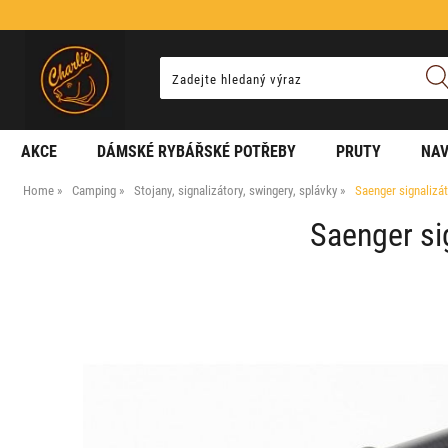
AKCE
DÁMSKÉ RYBÁŘSKÉ POTŘEBY
PRUTY
NAV
Home
Camping
Stojany, signalizátory, swingery, splávky
Saenger signalizá
Saenger si