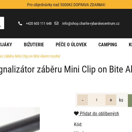
Pro objednávky nad 5000Kč DOPRAVA ZDARMA!
+420 603 111 648
info@shop.charlie-rybarskecentrum.cz
IJÁKY
BIŽUTERIE
PÉČE O ÚLOVEK
CAMPING
K
tor záběru Mini Clip on Bite Alarm modrá
gnalizátor záběru Mini Clip on Bite 
ks
Přidat do oblíbených
Kód: