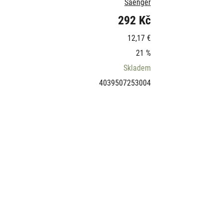
Saenger
292 Kč
12,17 €
21 %
Skladem
4039507253004