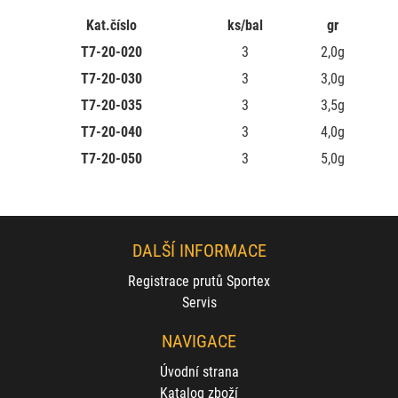
Kat.číslo
ks/bal
gr
T7-20-020
3
2,0g
T7-20-030
3
3,0g
T7-20-035
3
3,5g
T7-20-040
3
4,0g
T7-20-050
3
5,0g
DALŠÍ INFORMACE
Registrace prutů Sportex
Servis
NAVIGACE
Úvodní strana
Katalog zboží