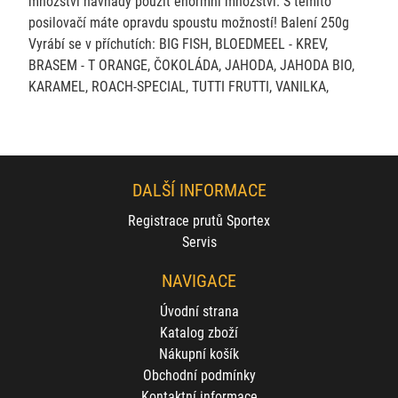
množství návnady použít enormní množství. S těmito
posilovačí máte opravdu spoustu možností! Balení 250g
Vyrábí se v příchutích: BIG FISH, BLOEDMEEL - KREV,
BRASEM - T ORANGE, ČOKOLÁDA, JAHODA, JAHODA BIO,
KARAMEL, ROACH-SPECIAL, TUTTI FRUTTI, VANILKA,
DALŠÍ INFORMACE
Registrace prutů Sportex
Servis
NAVIGACE
Úvodní strana
Katalog zboží
Nákupní košík
Obchodní podmínky
Kontaktní informace