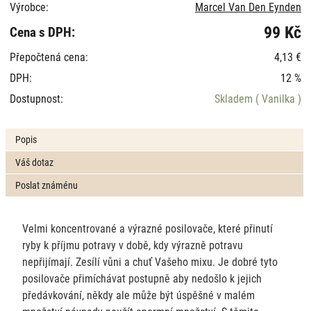
Výrobce:
Marcel Van Den Eynden
99 Kč
Cena s DPH:
Přepočtená cena:
4,13 €
DPH:
12 %
Dostupnost:
Skladem
( Vanilka )
Popis
Váš dotaz
Poslat známénu
Velmi koncentrované a výrazné posilovače, které přinutí
ryby k příjmu potravy v době, kdy výrazně potravu
nepřijímají. Zesílí vůni a chuť Vašeho mixu. Je dobré tyto
posilovače přimíchávat postupně aby nedošlo k jejich
předávkování, někdy ale může být úspěšné v malém