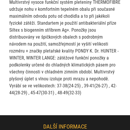
Multivrstvý vysoce funkční systém pleteniny THERMOFIBRE
udržuje nohu v komfortním tepelném obalu při současné
maximálním odvodu potu od chodidla a to při jakékoli
fyzické zátěži. Standartem je použití antibakteriální příze
Siltex s biogenním stříbrem Ag+. Ponožky jsou
distribuovány ve špičkových obalech s podrobným
návodem na použití, samožřejmostí je vyšití velikosti
rozměru + značky pletařské kvality PONDY K. Dr. HUNTER -
WINTER, WINTER LANGE: zátěžové funkční ponožky a
podkolenky určené do chladných klimatických pásem pro
všechny činnosti v chladném zimním období. Multivrstvý
plyšový úplet s vlnou izoluje proti mrazu a nepohodě.
Vyrábí se ve velikostech: 37-38(24-25) , 39-41(26-27) , 42-
44(28-29) , 45-47(30-31) , 48-49(32-33)
DALŠÍ INFORMACE