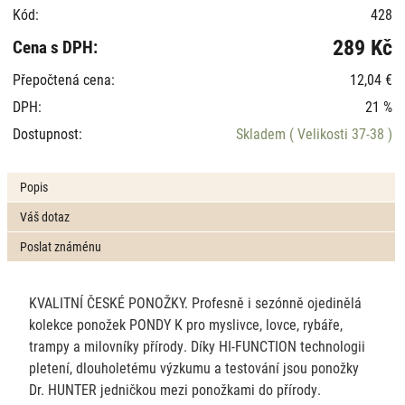
Kód:
428
289 Kč
Cena s DPH:
Přepočtená cena:
12,04 €
DPH:
21 %
Dostupnost:
Skladem
( Velikosti 37-38 )
Popis
Váš dotaz
Poslat známénu
KVALITNÍ ČESKÉ PONOŽKY. Profesně i sezónně ojedinělá
kolekce ponožek PONDY K pro myslivce, lovce, rybáře,
trampy a milovníky přírody. Díky HI-FUNCTION technologii
pletení, dlouholetému výzkumu a testování jsou ponožky
Dr. HUNTER jedničkou mezi ponožkami do přírody.