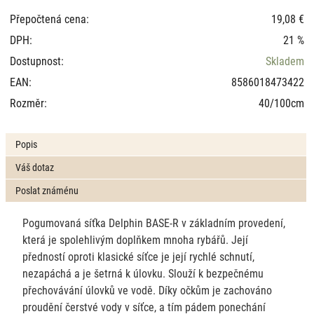
Přepočtená cena:
19,08 €
DPH:
21 %
Dostupnost:
Skladem
EAN:
8586018473422
Rozměr:
40/100cm
Popis
Váš dotaz
Poslat známénu
Pogumovaná síťka Delphin BASE-R v základním provedení,
která je spolehlivým doplňkem mnoha rybářů. Její
předností oproti klasické síťce je její rychlé schnutí,
nezapáchá a je šetrná k úlovku. Slouží k bezpečnému
přechovávání úlovků ve vodě. Díky očkům je zachováno
proudění čerstvé vody v síťce, a tím pádem ponechání