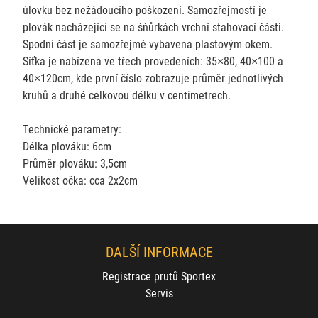
úlovku bez nežádoucího poškození. Samozřejmostí je
plovák nacházející se na šňůrkách vrchní stahovací části.
Spodní část je samozřejmě vybavena plastovým okem.
Síťka je nabízena ve třech provedeních: 35×80, 40×100 a
40×120cm, kde první číslo zobrazuje průměr jednotlivých
kruhů a druhé celkovou délku v centimetrech.
Technické parametry:
Délka plováku: 6cm
Průměr plováku: 3,5cm
Velikost očka: cca 2x2cm
DALŠÍ INFORMACE
Registrace prutů Sportex
Servis