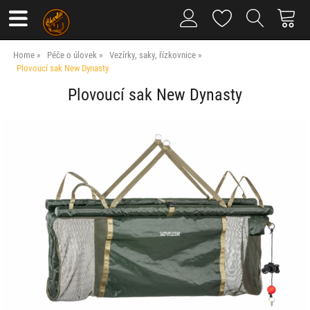
Home
Péče o úlovek
Vezírky, saky, řízkovnice
Plovoucí sak New Dynasty
Plovoucí sak New Dynasty