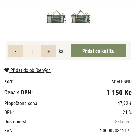
ks
Přidat do oblíbených
Kód:
M:M-FSND
1 150 Kč
Cena s DPH:
Přepočtená cena:
47,92 €
DPH:
21 %
Dostupnost:
Skladem
EAN:
2000020812179