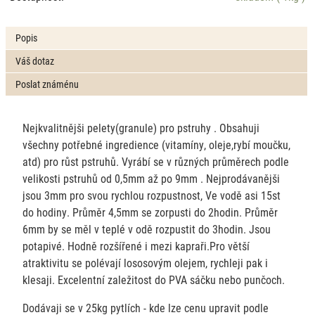
Popis
Váš dotaz
Poslat známénu
Nejkvalitnějši pelety(granule) pro pstruhy . Obsahuji
všechny potřebné ingredience (vitamíny, oleje,rybí moučku,
atd) pro růst pstruhů. Vyrábí se v různých průměrech podle
velikosti pstruhů od 0,5mm až po 9mm . Nejprodávanějši
jsou 3mm pro svou rychlou rozpustnost, Ve vodě asi 15st
do hodiny. Průměr 4,5mm se zorpusti do 2hodin. Průměr
6mm by se měl v teplé v odě rozpustit do 3hodin. Jsou
potapivé. Hodně rozšířené i mezi kapraři.Pro větší
atraktivitu se polévají lososovým olejem, rychleji pak i
klesaji. Excelentní zaležitost do PVA sáčku nebo punčoch.
Dodávaji se v 25kg pytlích - kde lze cenu upravit podle