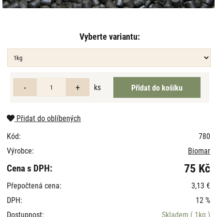
Vyberte variantu:
ks
Přidat do oblíbených
Kód:
780
Výrobce:
Biomar
75 Kč
Cena s DPH:
Přepočtená cena:
3,13 €
DPH:
12 %
Dostupnost:
Skladem
( 1kg )