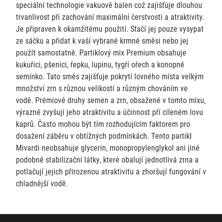
speciální technologie vakuově balen což zajišťuje dlouhou
trvanlivost při zachování maximální čerstvosti a atraktivity.
Je připraven k okamžitému použití. Stačí jej pouze vysypat
ze sáčku a přidat k vaší vybrané krmné směsi nebo jej
použít samostatně. Partiklový mix Premium obsahuje
kukuřici, pšenici, řepku, lupinu, tygří ořech a konopné
semínko. Tato směs zajišťuje pokrytí lovného místa velkým
množství zrn s různou velikostí a různým chováním ve
vodě. Prémiové druhy semen a zrn, obsažené v tomto mixu,
výrazně zvyšují jeho atraktivitu a účinnost pří cíleném lovu
kaprů. Často mohou být tím rozhodujícím faktorem pro
dosažení záběru v obtížných podmínkách. Tento partikl
Mivardi neobsahuje glycerin, monopropylenglykol ani jiné
podobné stabilizační látky, které obalují jednotlivá zrna a
potlačují jejich přirozenou atraktivitu a zhoršují fungování v
chladnější vodě.