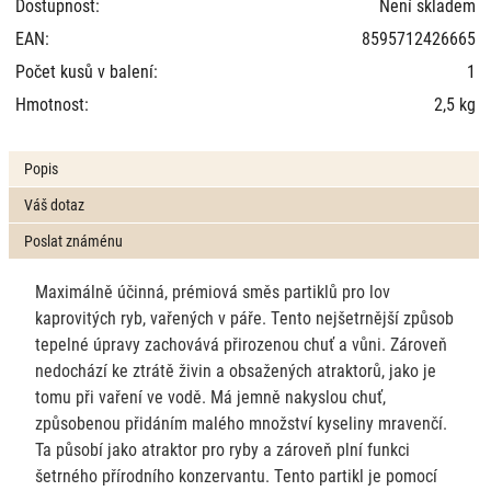
Dostupnost:
Není skladem
EAN:
8595712426665
Počet kusů v balení:
1
Hmotnost:
2,5 kg
Popis
Váš dotaz
Poslat známénu
Maximálně účinná, prémiová směs partiklů pro lov
kaprovitých ryb, vařených v páře. Tento nejšetrnější způsob
tepelné úpravy zachovává přirozenou chuť a vůni. Zároveň
nedochází ke ztrátě živin a obsažených atraktorů, jako je
tomu při vaření ve vodě. Má jemně nakyslou chuť,
způsobenou přidáním malého množství kyseliny mravenčí.
Ta působí jako atraktor pro ryby a zároveň plní funkci
šetrného přírodního konzervantu. Tento partikl je pomocí