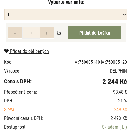
Vyberte variantu:
ks
Přidat do oblíbených
Kód:
M:750005140 M:750005120
Výrobce:
DELPHIN
2 244 Kč
Cena s DPH:
Přepočtená cena:
93,48 €
DPH:
21 %
Sleva:
249 Kč
Původní cena s DPH:
2 493 Kč
Dostupnost:
Skladem
( L )