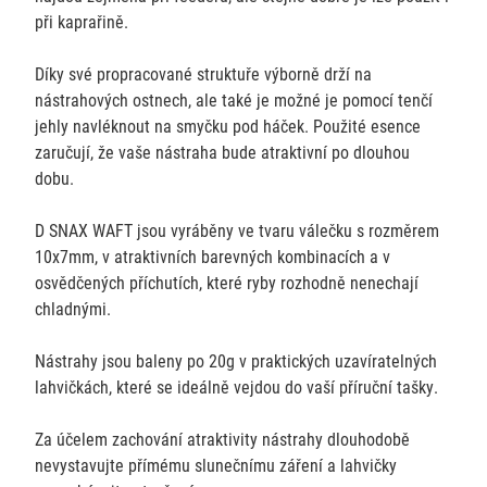
při kaprařině.
Díky své propracované struktuře výborně drží na
nástrahových ostnech, ale také je možné je pomocí tenčí
jehly navléknout na smyčku pod háček. Použité esence
zaručují, že vaše nástraha bude atraktivní po dlouhou
dobu.
D SNAX WAFT jsou vyráběny ve tvaru válečku s rozměrem
10x7mm, v atraktivních barevných kombinacích a v
osvědčených příchutích, které ryby rozhodně nenechají
chladnými.
Nástrahy jsou baleny po 20g v praktických uzavíratelných
lahvičkách, které se ideálně vejdou do vaší příruční tašky.
Za účelem zachování atraktivity nástrahy dlouhodobě
nevystavujte přímému slunečnímu záření a lahvičky