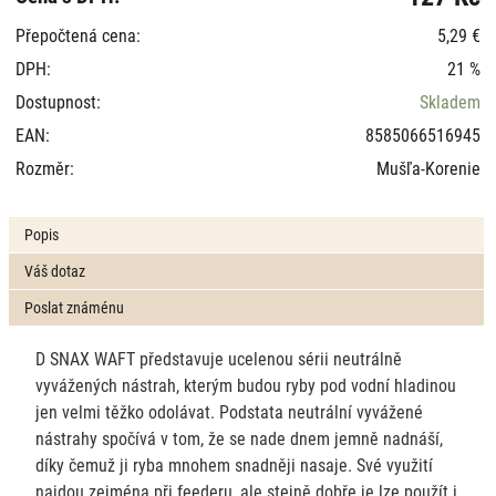
Přepočtená cena:
5,29 €
DPH:
21 %
Dostupnost:
Skladem
EAN:
8585066516945
Rozměr:
Mušľa-Korenie
Popis
Váš dotaz
Poslat známénu
D SNAX WAFT představuje ucelenou sérii neutrálně
vyvážených nástrah, kterým budou ryby pod vodní hladinou
jen velmi těžko odolávat. Podstata neutrální vyvážené
nástrahy spočívá v tom, že se nade dnem jemně nadnáší,
díky čemuž ji ryba mnohem snadněji nasaje. Své využití
najdou zejména při feederu, ale stejně dobře je lze použít i