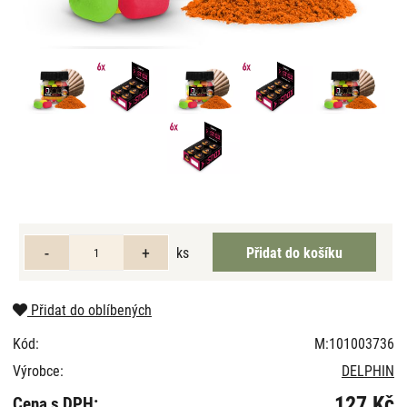
ks
Přidat do oblíbených
Kód:
M:101003736
Výrobce:
DELPHIN
127 Kč
Cena s DPH: