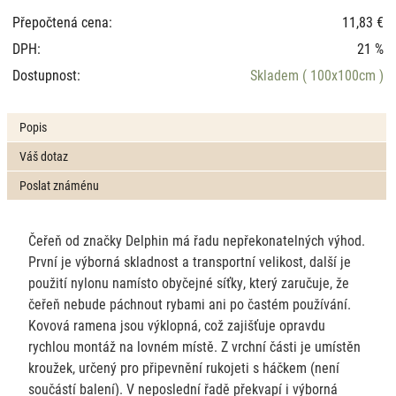
Přepočtená cena:
11,83 €
DPH:
21 %
Dostupnost:
Skladem
( 100x100cm )
Popis
Váš dotaz
Poslat známénu
Čeřeň od značky Delphin má řadu nepřekonatelných výhod.
První je výborná skladnost a transportní velikost, další je
použití nylonu namísto obyčejné síťky, který zaručuje, že
čeřeň nebude páchnout rybami ani po častém používání.
Kovová ramena jsou výklopná, což zajišťuje opravdu
rychlou montáž na lovném místě. Z vrchní části je umístěn
kroužek, určený pro připevnění rukojeti s háčkem (není
součástí balení). V neposlední řadě překvapí i výborná