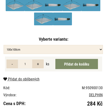
Vyberte variantu:
ks
Přidat do oblíbených
Kód:
M:950900130
Výrobce:
DELPHIN
284 Kč
Cena s DPH: