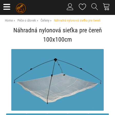
Home
Péče o úlovek
Čeřeny
Náhradná nylonová sieťka pre čereň
Náhradná nylonová sieťka pre čereň
100x100cm