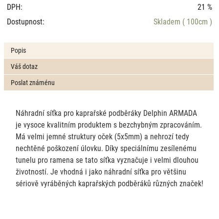
DPH:
21 %
Dostupnost:
Skladem
( 100cm )
Popis
Váš dotaz
Poslat známénu
Náhradní síťka pro kaprařské podběráky Delphin ARMADA
je vysoce kvalitním produktem s bezchybným zpracováním.
Má velmi jemné struktury oček (5x5mm) a nehrozí tedy
nechtěné poškození úlovku. Díky speciálnímu zesílenému
tunelu pro ramena se tato síťka vyznačuje i velmi dlouhou
životností. Je vhodná i jako náhradní síťka pro většinu
sériově vyráběných kaprařských podběráků různých značek!