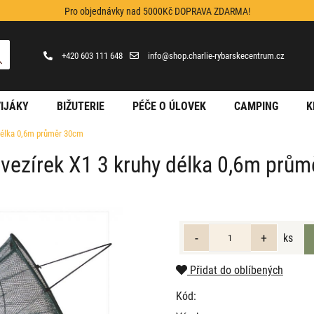
Pro objednávky nad 5000Kč DOPRAVA ZDARMA!
+420 603 111 648
info@shop.charlie-rybarskecentrum.cz
IJÁKY
BIŽUTERIE
PÉČE O ÚLOVEK
CAMPING
K
 délka 0,6m průměr 30cm
l vezírek X1 3 kruhy délka 0,6m prů
ks
Přidat do oblíbených
Kód: