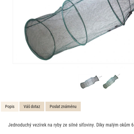
Popis
Váš dotaz
Poslat známénu
Jednoduchý vezírek na ryby ze silné síťoviny. Díky malým okům 6 