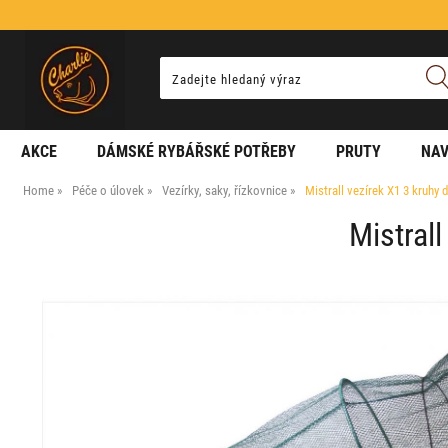
AKCE
DÁMSKÉ RYBÁŘSKÉ POTŘEBY
PRUTY
NAV
Home
Péče o úlovek
Vezírky, saky, řízkovnice
Mistrall vezírek X1 3 kruhy
Mistral