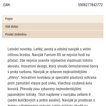
EAN:
5908277842772
Popis
Váš dotaz
Poslat známénu
Letošní novinka. Lehký, pevný a odolný naviják s velmi
citlivou brzdou. Naviják Fantom RX se nejvíce hodí na
přívlač. Zde nejvíce oceníte výjimečné vlastnosti tohoto
skvostu. Inovativní design, který snoubí černočervené barvy
s prvky carbonu. Naviják je vybaven nejkvalitnějšími
„střevy“. Inovativní novinkou je speciální plastová ochrana
proti zamotání vlasce pod cívku. Všechna ozubená kola
kovová. Převody jsou vybaveny nejmodernějšími
japonskými ložisky. Těch najdeme v navijáku celkem 8
(sedm kuličkových a jedno axiální). Naviják je prodáván s
dvěma odlehčenými cívkami, takže můžete chodit na