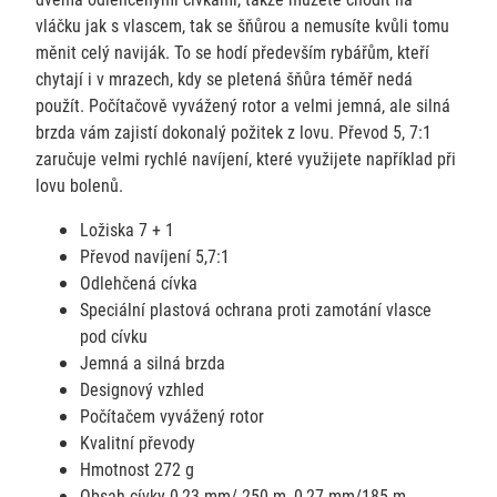
vláčku jak s vlascem, tak se šňůrou a nemusíte kvůli tomu
měnit celý naviják. To se hodí především rybářům, kteří
chytají i v mrazech, kdy se pletená šňůra téměř nedá
použít. Počítačově vyvážený rotor a velmi jemná, ale silná
brzda vám zajistí dokonalý požitek z lovu. Převod 5, 7:1
zaručuje velmi rychlé navíjení, které využijete například při
lovu bolenů.
Ložiska 7 + 1
Převod navíjení 5,7:1
Odlehčená cívka
Speciální plastová ochrana proti zamotání vlasce
pod cívku
Jemná a silná brzda
Designový vzhled
Počítačem vyvážený rotor
Kvalitní převody
Hmotnost 272 g
Obsah cívky 0,23 mm/ 250 m, 0,27 mm/185 m