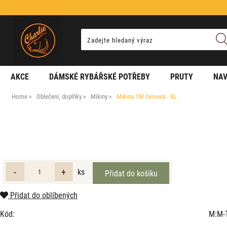
AKCE
DÁMSKÉ RYBÁŘSKÉ POTŘEBY
PRUTY
NAV
Home
Oblečení, doplňky
Mikiny
Mikina TM červená - XL
ks
Přidat do oblíbených
Kód:
M:M-