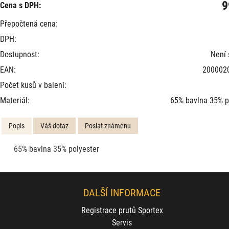
9
Cena s DPH:
Přepočtená cena:
DPH:
Dostupnost:
Není
EAN:
200002
Počet kusů v balení:
Materiál:
65% bavlna 35% p
Popis
Váš dotaz
Poslat známénu
65% bavlna 35% polyester
DALŠÍ INFORMACE
Registrace prutů Sportex
Servis