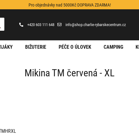
Pro objednávky nad 5000Kč DOPRAVA ZDARMA!
+420 603 111 648
info@shop.charlie-rybarskecentrum.cz
IJÁKY
BIŽUTERIE
PÉČE O ÚLOVEK
CAMPING
K
Mikina TM červená - XL
TMHRXL