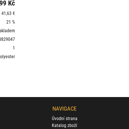
99 Kč
41,63 €
21 %
 skladem
0829047
1
olyester
NAVIGACE
Úvodní strana
Katalog zboží