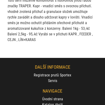
Tuto sérii můžeme kombinovat s libovolnou jinou řadou
značky TRAPER. Kapr - vnadící směs s ovocnou příchutí.
vhodně zvolená příchuť a granulace složek umožňuje
rychle zavádět a dlouho udržovat kapry v lovišti. Vnadící
směs je možno ochutit přidáním ořechové příchutě a
aromatizované kukuřice z konzervy. Balení 1kg - 53,-kč
Balení 2,5kg - 95,-kč Vyrábi se v příchuti KAPR , FEEDER ,
CEJN , LÍN+KARAS
DALŠÍ INFORMACE
Registrace prutů Sportex
Servis
NAVIGACE
Úvodní strana
Katalog zboží