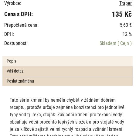
Výrobce:
Traper
135 Kč
Cena s DPH:
Přepočtená cena:
5,63 €
DPH:
12 %
Dostupnost:
Skladem
( Cejn )
Popis
Váš dotaz
Poslat známénu
Tato série krmení by neměla chybět v žádném dobrém
receptu, protože určuje zejména konzistenci pro jednotlivé
typy vod tj. řeka, stoják. Základní krmení pro tekoucí vody
obsahuje větší procento lepivých složek a pro stojaté vody
je za klíčové zajistit velmi rychlý rozpad a vzlínání krmení.