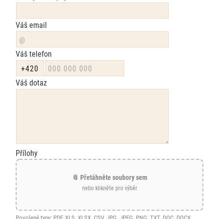
Váš email
Váš telefon
Váš dotaz
Přílohy
📎 Přetáhněte soubory sem
nebo klikněte pro výběr
Povolené typy: PDF, XLS, XLSX, CSV, JPG, JPEG, PNG, TXT, DOC, DOCX