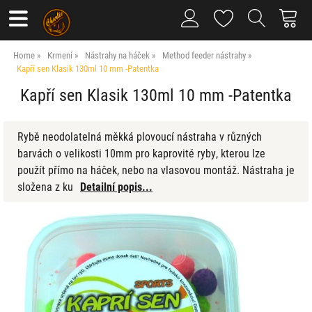
Home
Krmení
Nástrahy na háček
Method feeder nástrahy
Kapří sen Klasik 130ml 10 mm -Patentka
Kapří sen Klasik 130ml 10 mm -Patentka
Rybě neodolatelná měkká plovoucí nástraha v různých
barvách o velikosti 10mm pro kaprovité ryby, kterou lze
použít přímo na háček, nebo na vlasovou montáž. Nástraha je
složena z ku
Detailní popis...