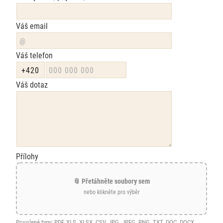
Váš email
Váš telefon
Váš dotaz
Přílohy
📎 Přetáhněte soubory sem
nebo klikněte pro výběr
Povolené typy: PDF, XLS, XLSX, CSV, JPG, JPEG, PNG, TXT, DOC, DOCX