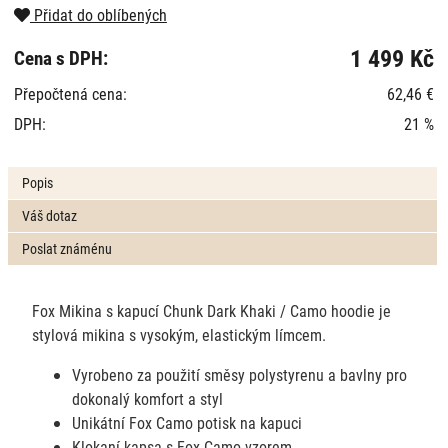
Přidat do oblíbených
1 499 Kč
Cena s DPH:
Přepočtená cena:
62,46 €
DPH:
21 %
Popis
Váš dotaz
Poslat známénu
Fox Mikina s kapucí Chunk Dark Khaki / Camo hoodie je
stylová mikina s vysokým, elastickým límcem.
Vyrobeno za použití směsy polystyrenu a bavlny pro
dokonalý komfort a styl
Unikátní Fox Camo potisk na kapuci
Klokaní kapsa s Fox Camo vzorem