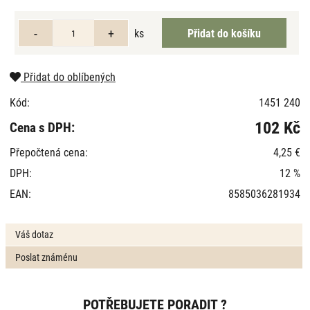
ks
Přidat do oblíbených
Kód:
1451 240
102 Kč
Cena s DPH:
Přepočtená cena:
4,25 €
DPH:
12 %
EAN:
8585036281934
Váš dotaz
Poslat známénu
POTŘEBUJETE PORADIT ?