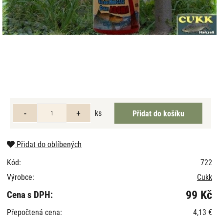
ks
Přidat do oblíbených
Kód:
722
Výrobce:
Cukk
99 Kč
Cena s DPH:
Přepočtená cena:
4,13 €