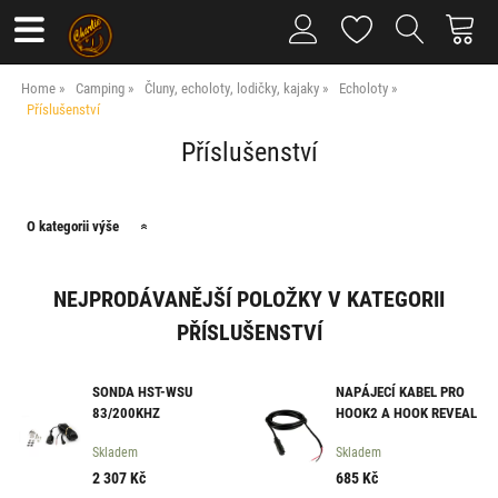
Home
Camping
Čluny, echoloty, lodičky, kajaky
Echoloty
Příslušenství
Příslušenství
O kategorii výše
NEJPRODÁVANĚJŠÍ POLOŽKY V KATEGORII
PŘÍSLUŠENSTVÍ
SONDA HST-WSU
NAPÁJECÍ KABEL PRO
83/200KHZ
HOOK2 A HOOK REVEAL
Skladem
Skladem
2 307
Kč
685
Kč